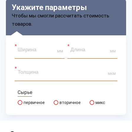
Укажите параметры
Чтобы мы смогли рассчитать стоимость
товаров.
мм
мм
мкм
Сырье
первичное
вторичное
микс