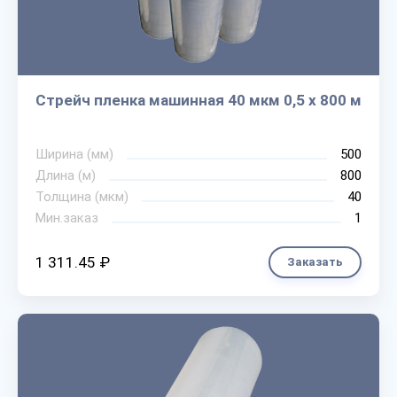
Стрейч пленка машинная 40 мкм 0,5 х 800 м
Ширина (мм)
500
Длина (м)
800
Толщина (мкм)
40
Мин.заказ
1
1 311.45 ₽
Заказать