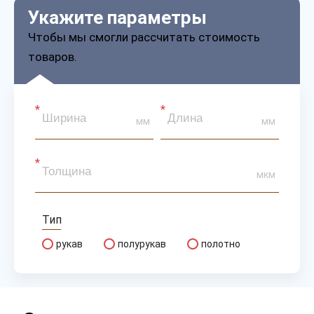
Укажите параметры
Чтобы мы смогли рассчитать стоимость
товаров.
мм
мм
мкм
Тип
рукав
полурукав
полотно
Перфорация
есть
нет