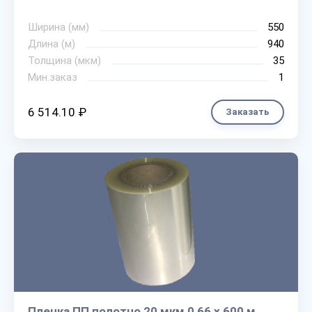
Ширина (мм)
550
Длина (м)
940
Толщина (мкм)
35
Мин.заказ
1
6 514.10 ₽
Заказать
Пленка ПП полотно 20 мкм 0,66 х 600 м