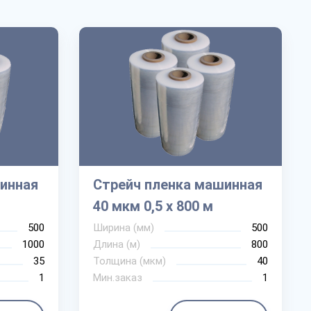
инная
Стрейч пленка машинная
40 мкм 0,5 х 800 м
500
Ширина (мм)
500
1000
Длина (м)
800
35
Толщина (мкм)
40
1
Мин.заказ
1