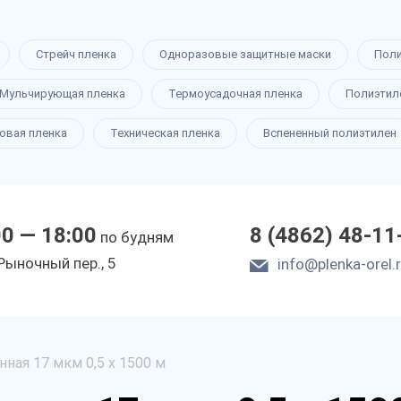
Стрейч пленка
Одноразовые защитные маски
Пол
Мульчирующая пленка
Термоусадочная пленка
Полиэтил
овая пленка
Техническая пленка
Вспененный полиэтилен
00 — 18:00
8 (4862) 48-11
по будням
Рыночный пер., 5
info@plenka-orel.
ная 17 мкм 0,5 х 1500 м