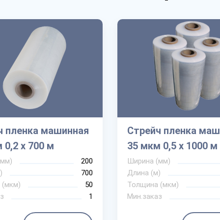
ч пленка машинная
Стрейч пленка маш
 0,2 х 700 м
35 мкм 0,5 х 1000 м
(мм)
200
Ширина (мм)
)
700
Длина (м)
 (мкм)
50
Толщина (мкм)
з
1
Мин.заказ