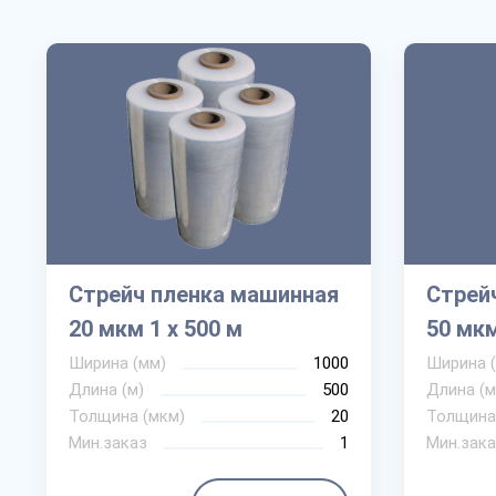
Стрейч пленка машинная
Стрей
20 мкм 1 х 500 м
50 мкм
Ширина (мм)
1000
Ширина 
Длина (м)
500
Длина (м
Толщина (мкм)
20
Толщина
Мин.заказ
1
Мин.зака