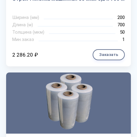
Ширина (мм)
200
Длина (м)
700
Толщина (мкм)
50
Мин.заказ
1
2 286.20 ₽
Заказать