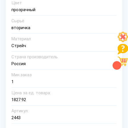
Цвет
прозрачный
Сырьё
вторичка
Материал
Стрейч
Страна производитель
Россия
Мин.заказ
1
Цена за ед. товара:
1827.92
Артикул:
2443