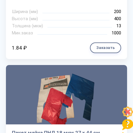
Ширина (мм)
200
Высота (мм)
400
Толщина (мкм)
13
Мин.заказ
1000
1.84 ₽
Заказать
Пакет майка ПНД 18 мкм 27 х 44 см