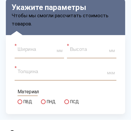
Укажите параметры
Чтобы мы смогли рассчитать стоимость
товаров.
мм
мм
мкм
Материал
ПВД
ПНД
ПСД
Сырье
первичное
вторичное