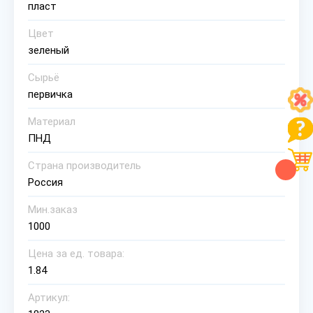
пласт
Цвет
зеленый
Сырьё
первичка
Материал
ПНД
Страна производитель
Россия
Мин.заказ
1000
Цена за ед. товара:
1.84
Артикул: