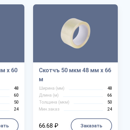
м х 60
Скотчъ 50 мкм 48 мм х 66
м
48
Ширина (мм)
48
60
Длина (м)
66
50
Толщина (мкм)
50
24
Мин.заказ
24
66.68 ₽
зать
Заказать