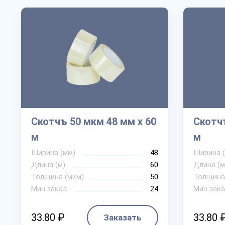
Скотчъ 50 мкм 48 мм х 60
Скотчъ
м
м
Ширина (мм)
48
Ширина 
Длина (м)
60
Длина (м
Толщина (мкм)
50
Толщина
Мин.заказ
24
Мин.зака
33.80 ₽
33.80 
Заказать