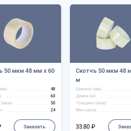
 50 мкм 48 мм х 60
Скотчъ 50 мкм 48 м
м
(мм)
48
Ширина (мм)
)
60
Длина (м)
 (мкм)
50
Толщина (мкм)
з
24
Мин.заказ
₽
33.80 ₽
Заказать
Зака