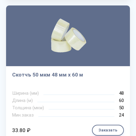
Скотчъ 50 мкм 48 мм х 60 м
Ширина (мм)
48
Длина (м)
60
Толщина (мкм)
50
Мин.заказ
24
33.80 ₽
Заказать