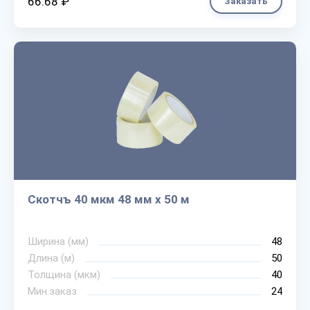
66.68 ₽
Заказать
Скотчъ 40 мкм 48 мм х 50 м
Ширина (мм)
48
Длина (м)
50
Толщина (мкм)
40
Мин.заказ
24