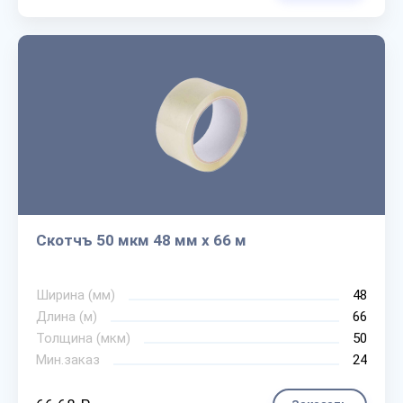
Скотчъ 50 мкм 48 мм х 66 м
Ширина (мм)
48
Длина (м)
66
Толщина (мкм)
50
Мин.заказ
24