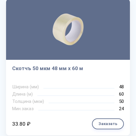
Скотчъ 50 мкм 48 мм х 60 м
Ширина (мм)
48
Длина (м)
60
Толщина (мкм)
50
Мин.заказ
24
33.80 ₽
Заказать