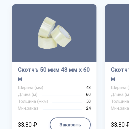
Скотчъ 50 мкм 48 мм х 60
Скотчъ
м
м
Ширина (мм)
48
Ширина 
Длина (м)
60
Длина (м
Толщина (мкм)
50
Толщина
Мин.заказ
24
Мин.зака
33.80 ₽
33.80 
Заказать