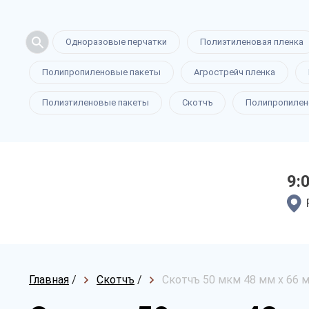
Одноразовые перчатки
Полиэтиленовая пленка
Полипропиленовые пакеты
Агрострейч пленка
Полиэтиленовые пакеты
Скотчъ
Полипропилен
9:
Главная
/
Скотчъ
/
Скотчъ 50 мкм 48 мм х 66 