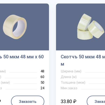
 50 мкм 48 мм х 60
Скотчъ 50 мкм 48 м
м
(мм)
48
Ширина (мм)
)
60
Длина (м)
 (мкм)
50
Толщина (мкм)
з
24
Мин.заказ
₽
33.80 ₽
Заказать
Зака