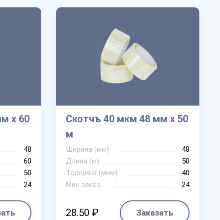
м х 60
Скотчъ 40 мкм 48 мм х 50
м
48
Ширина (мм)
48
60
Длина (м)
50
50
Толщина (мкм)
40
24
Мин.заказ
24
28.50 ₽
зать
Заказать