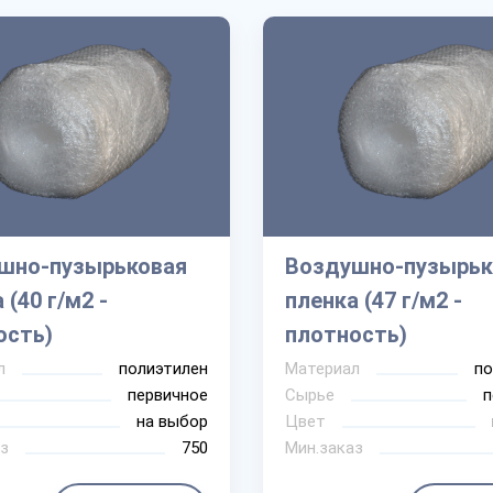
шно-пузырьковая
Воздушно-пузырьк
 (40 г/м2 -
пленка (47 г/м2 -
ость)
плотность)
л
полиэтилен
Материал
по
первичное
Сырье
п
на выбор
Цвет
з
750
Мин.заказ