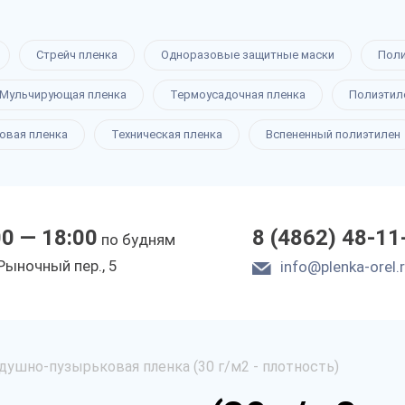
Стрейч пленка
Одноразовые защитные маски
Пол
Мульчирующая пленка
Термоусадочная пленка
Полиэтил
овая пленка
Техническая пленка
Вспененный полиэтилен
00 — 18:00
8 (4862) 48-11
по будням
Рыночный пер., 5
info@plenka-orel.
душно-пузырьковая пленка (30 г/м2 - плотность)