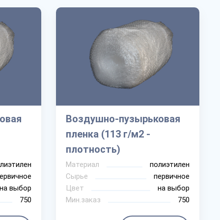
овая
Воздушно-пузырьковая
пленка (113 г/м2 -
плотность)
лиэтилен
Материал
полиэтилен
ервичное
Сырье
первичное
на выбор
Цвет
на выбор
750
Мин.заказ
750