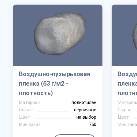
Воздушно-пузырьковая
Возду
пленка (63 г/м2 -
пленка
плотность)
плотн
Материал
полиэтилен
Материа
Сырье
первичное
Сырье
Цвет
на выбор
Цвет
Мин.заказ
750
Мин.зака