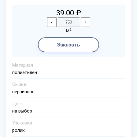
39.00 ₽
-
+
м²
Заказать
Материал
полиэтилен
Сырье
первичное
Цвет
на выбор
Упаковка
ролик