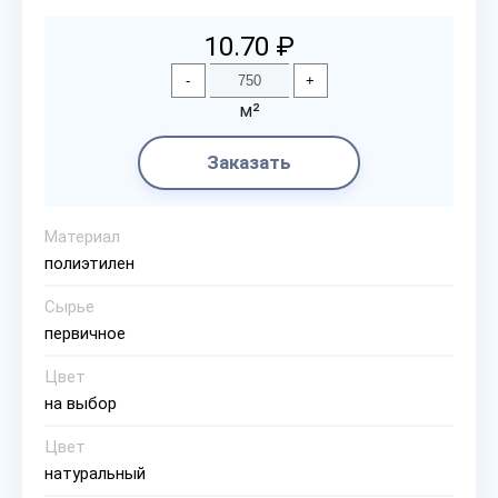
10.70 ₽
-
+
м²
Заказать
Материал
полиэтилен
Сырье
первичное
Цвет
на выбор
Цвет
натуральный