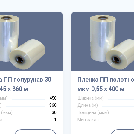
а ПП полурукав 30
Пленка ПП полотно
45 х 860 м
мкм 0,55 х 400 м
(мм)
450
Ширина (мм)
)
860
Длина (м)
 (мкм)
30
Толщина (мкм)
з
1
Мин.заказ