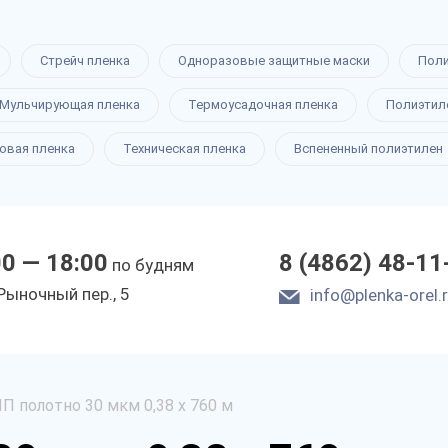
Стрейч пленка
Одноразовые защитные маски
Пол
Мульчирующая пленка
Термоусадочная пленка
Полиэтил
овая пленка
Техническая пленка
Вспененный полиэтилен
00 — 18:00
8 (4862) 48-11
по будням
Рыночный пер., 5
info@plenka-orel.
П полотно 30 мкм 0,38 х 760 м