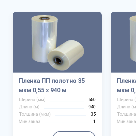
Пленка ПП полотно 35
Пленк
мкм 0,55 х 940 м
мкм 0,
Ширина (мм)
550
Ширина 
Длина (м)
940
Длина (м
Толщина (мкм)
35
Толщина
Мин.заказ
1
Мин.зака