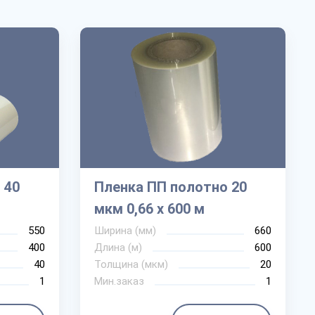
 40
Пленка ПП полотно 20
мкм 0,66 х 600 м
550
Ширина (мм)
660
400
Длина (м)
600
40
Толщина (мкм)
20
1
Мин.заказ
1