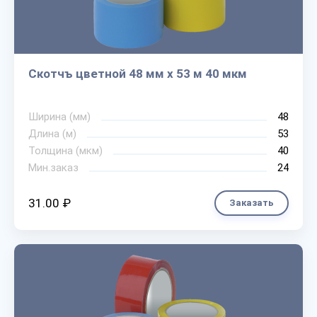
Скотчъ цветной 48 мм х 53 м 40 мкм
Ширина (мм)
48
Длина (м)
53
Толщина (мкм)
40
Мин.заказ
24
31.00 ₽
Заказать