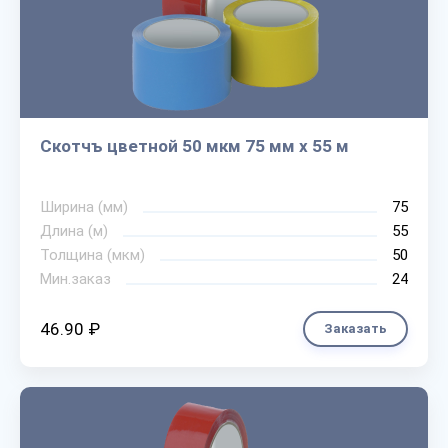
Скотчъ цветной 50 мкм 75 мм х 55 м
Ширина (мм)
75
Длина (м)
55
Толщина (мкм)
50
Мин.заказ
24
46.90 ₽
Заказать