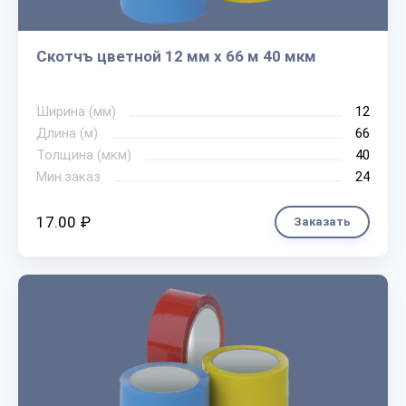
Скотчъ цветной 12 мм х 66 м 40 мкм
Ширина (мм)
12
Длина (м)
66
Толщина (мкм)
40
Мин.заказ
24
17.00 ₽
Заказать