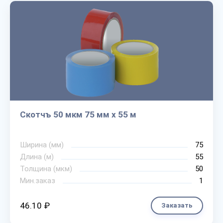
Скотчъ 50 мкм 75 мм х 55 м
Ширина (мм)
75
Длина (м)
55
Толщина (мкм)
50
Мин.заказ
1
46.10 ₽
Заказать