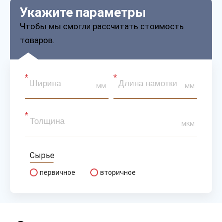
Укажите параметры
Чтобы мы смогли рассчитать стоимость
товаров.
мм
мм
мкм
Сырье
первичное
вторичное
Клеевой слой
каучук
акрил