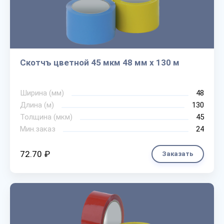
Скотчъ цветной 45 мкм 48 мм х 130 м
Ширина (мм)
48
Длина (м)
130
Толщина (мкм)
45
Мин.заказ
24
72.70 ₽
Заказать