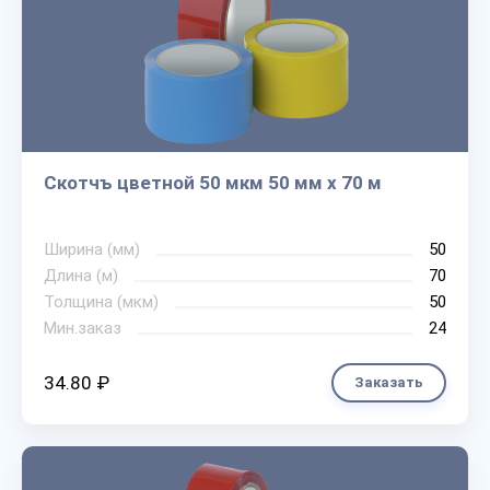
Скотчъ цветной 50 мкм 50 мм х 70 м
Ширина (мм)
50
Длина (м)
70
Толщина (мкм)
50
Мин.заказ
24
34.80 ₽
Заказать