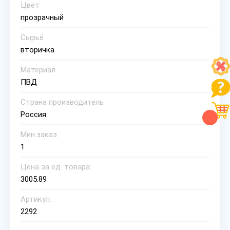
Цвет
прозрачный
Сырьё
вторичка
Материал
ПВД
Страна производитель
Россия
Мин.заказ
1
Цена за ед. товара:
3005.89
Артикул:
2292