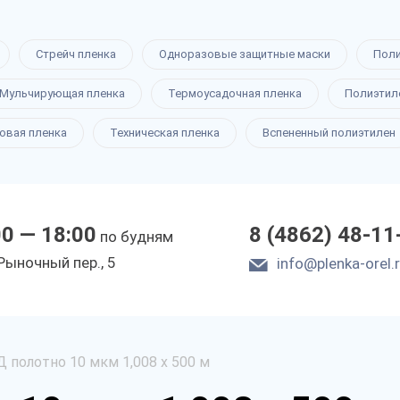
Стрейч пленка
Одноразовые защитные маски
Пол
Мульчирующая пленка
Термоусадочная пленка
Полиэтил
овая пленка
Техническая пленка
Вспененный полиэтилен
00 — 18:00
8 (4862) 48-11
по будням
Рыночный пер., 5
info@plenka-orel.
 полотно 10 мкм 1,008 х 500 м