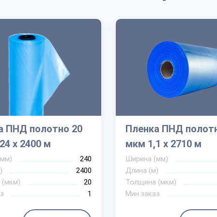
а ПНД полотно 20
Пленка ПНД полотн
24 х 2400 м
мкм 1,1 х 2710 м
(мм)
240
Ширина (мм)
)
2400
Длина (м)
 (мкм)
20
Толщина (мкм)
з
1
Мин.заказ