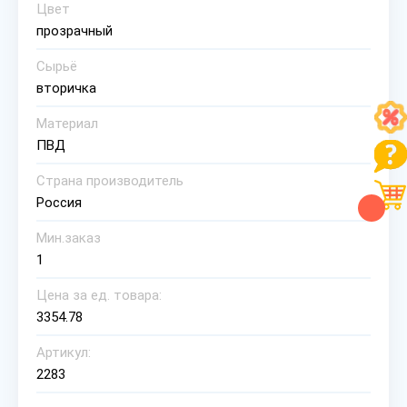
Цвет
прозрачный
Сырьё
вторичка
Материал
ПВД
Страна производитель
Россия
Мин.заказ
1
Цена за ед. товара:
3354.78
Артикул:
2283