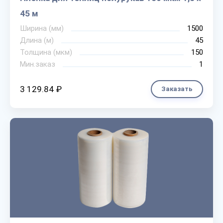
45 м
Ширина (мм)
1500
Длина (м)
45
Толщина (мкм)
150
Мин.заказ
1
3 129.84 ₽
Заказать