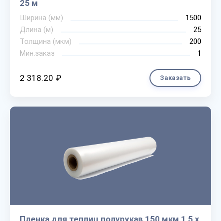
25 м
Ширина (мм)
1500
Длина (м)
25
Толщина (мкм)
200
Мин.заказ
1
2 318.20 ₽
Заказать
Пленка для теплиц полурукав 150 мкм 1,5 х