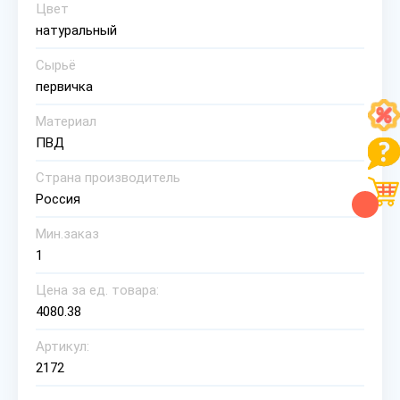
Цвет
натуральный
Сырьё
первичка
Материал
ПВД
Страна производитель
Россия
Мин.заказ
1
Цена за ед. товара:
4080.38
Артикул:
2172