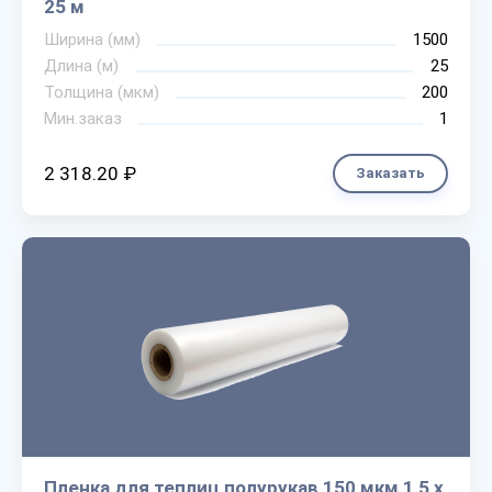
25 м
Ширина (мм)
1500
Длина (м)
25
Толщина (мкм)
200
Мин.заказ
1
2 318.20 ₽
Заказать
Пленка для теплиц полурукав 150 мкм 1,5 х