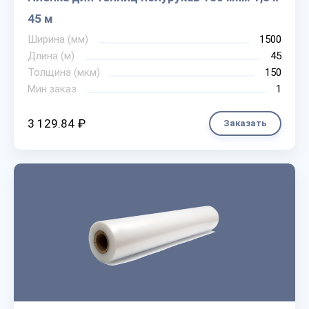
45 м
Ширина (мм)
1500
Длина (м)
45
Толщина (мкм)
150
Мин.заказ
1
3 129.84 ₽
Заказать