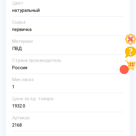
Цвет
натуральный
Сырьё
первичка
Материал
ПВД
Страна производитель
Россия
Мин.заказ
1
Цена за ед. товара:
1932.0
Артикул:
2168