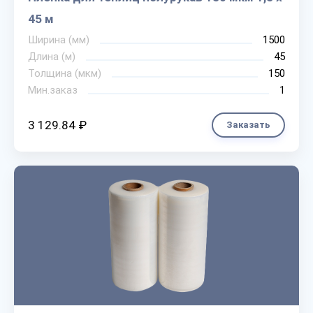
45 м
Ширина (мм)
1500
Длина (м)
45
Толщина (мкм)
150
Мин.заказ
1
3 129.84 ₽
Заказать