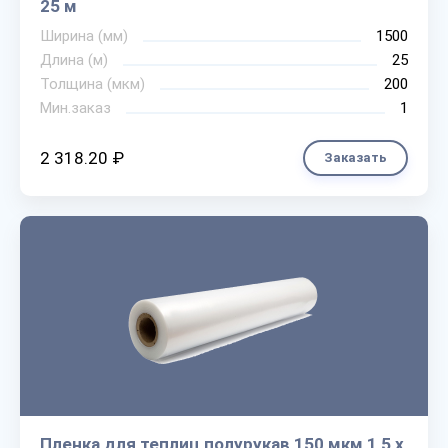
25 м
Ширина (мм)
1500
Длина (м)
25
Толщина (мкм)
200
Мин.заказ
1
2 318.20 ₽
Заказать
Пленка для теплиц полурукав 150 мкм 1,5 х