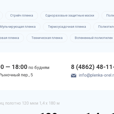
Стрейч пленка
Одноразовые защитные маски
Пол
Мульчирующая пленка
Термоусадочная пленка
Полиэтил
овая пленка
Техническая пленка
Вспененный полиэтилен
00 — 18:00
8 (4862) 48-11
по будням
Рыночный пер., 5
info@plenka-orel.
иц полотно 120 мкм 1,4 х 180 м