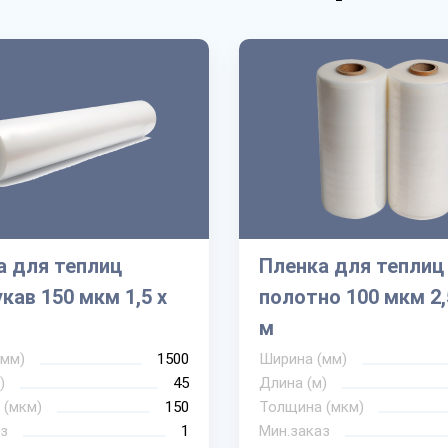
а для теплиц
Пленка для теплиц
кав 150 мкм 1,5 х
полотно 100 мкм 2,
м
(мм)
1500
Ширина (мм)
)
45
Длина (м)
 (мкм)
150
Толщина (мкм)
з
1
Мин.заказ