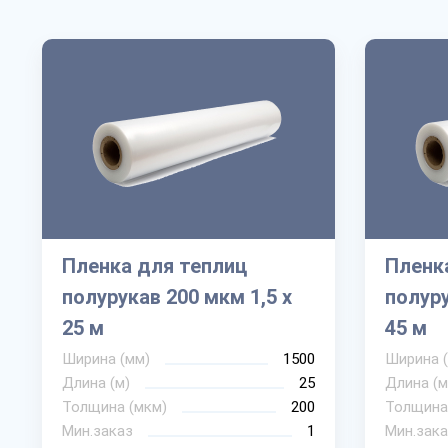
Пленка для теплиц
Пленк
полурукав 200 мкм 1,5 х
полуру
25 м
45 м
Ширина (мм)
1500
Ширина 
Длина (м)
25
Длина (м
Толщина (мкм)
200
Толщина
Мин.заказ
1
Мин.зака