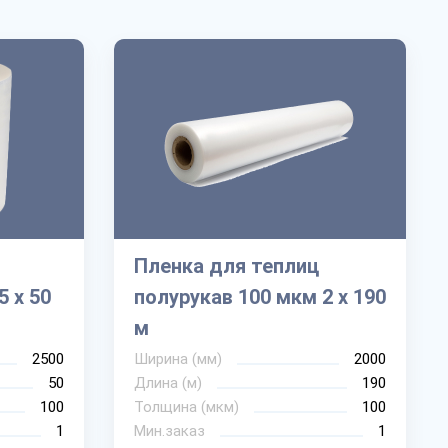
Пленка для теплиц
5 х 50
полурукав 100 мкм 2 х 190
м
2500
Ширина (мм)
2000
50
Длина (м)
190
100
Толщина (мкм)
100
1
Мин.заказ
1