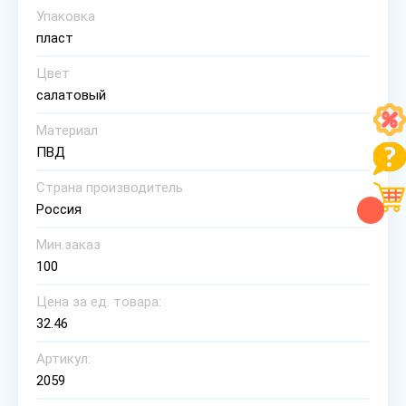
Упаковка
пласт
Цвет
салатовый
Материал
ПВД
Страна производитель
Россия
Мин.заказ
100
Цена за ед. товара:
32.46
Артикул:
2059