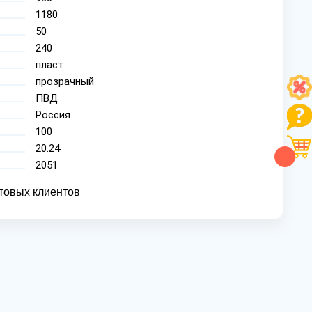
1180
50
240
пласт
прозрачный
ПВД
Россия
100
20.24
2051
товых клиентов