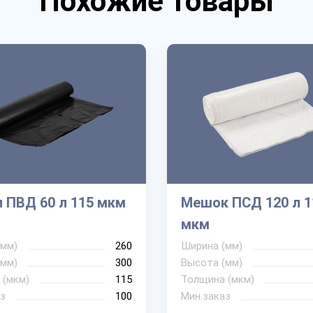
Похожие товары
 ПВД 60 л 115 мкм
Мешок ПСД 120 л 1
мкм
(мм)
260
Ширина (мм)
(мм)
300
Высота (мм)
 (мкм)
115
Толщина (мкм)
з
100
Мин.заказ