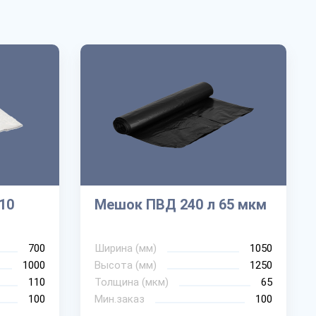
10
Мешок ПВД 240 л 65 мкм
700
Ширина (мм)
1050
1000
Высота (мм)
1250
110
Толщина (мкм)
65
100
Мин.заказ
100