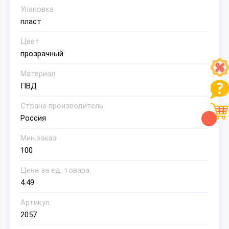
Упаковка
пласт
Цвет
прозрачный
Материал
ПВД
Страна производитель
Россия
Мин.заказ
100
Цена за ед. товара:
4.49
Артикул:
2057