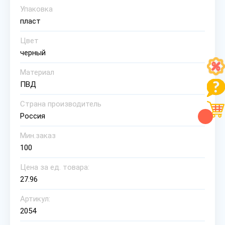
Упаковка
пласт
Цвет
черный
Материал
ПВД
Страна производитель
Россия
Мин.заказ
100
Цена за ед. товара:
27.96
Артикул:
2054