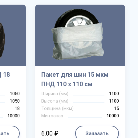
 18
Пакет для шин 15 мкм
ПНД 110 х 110 см
1050
Ширина (мм)
1100
1050
Высота (мм)
1100
18
Толщина (мкм)
15
10000
Мин.заказ
10000
6.00 ₽
зать
Заказать