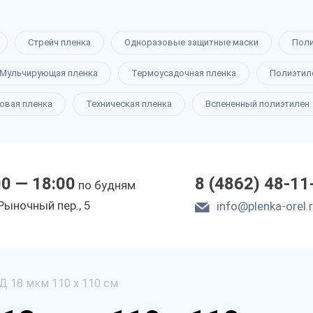
Стрейч пленка
Одноразовые защитные маски
Пол
Мульчирующая пленка
Термоусадочная пленка
Полиэтил
овая пленка
Техническая пленка
Вспененный полиэтилен
00 — 18:00
8 (4862) 48-11
по будням
Рыночный пер., 5
info@plenka-orel.
Д 18 мкм 110 х 110 см