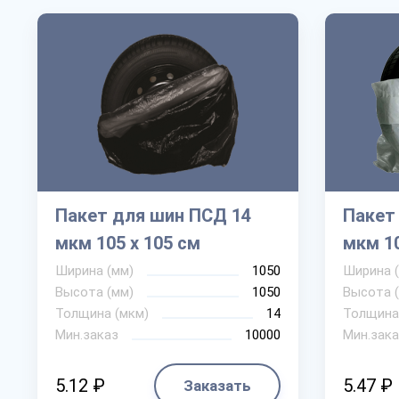
Пакет для шин ПСД 14
Пакет
мкм 105 х 105 см
мкм 10
Ширина (мм)
1050
Ширина 
Высота (мм)
1050
Высота 
Толщина (мкм)
14
Толщина
Мин.заказ
10000
Мин.зака
5.12 ₽
5.47 ₽
Заказать