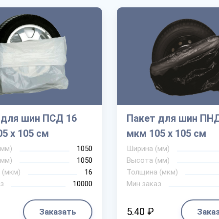
 для шин ПСД 16
Пакет для шин ПНД
5 х 105 см
мкм 105 х 105 см
(мм)
1050
Ширина (мм)
(мм)
1050
Высота (мм)
 (мкм)
16
Толщина (мкм)
з
10000
Мин.заказ
5.40 ₽
Заказать
Зака