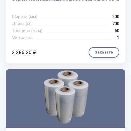
Ширина (мм)
200
Длина (м)
700
Толщина (мкм)
50
Мин.заказ
1
2 286.20 ₽
Заказать