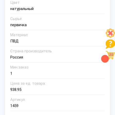
Цвет
натуральный
Сырьё
первичка
Материал
ПВД
Страна производитель
Россия
Мин.заказ
1
Цена за ед. товара:
938.95
Артикул:
1459