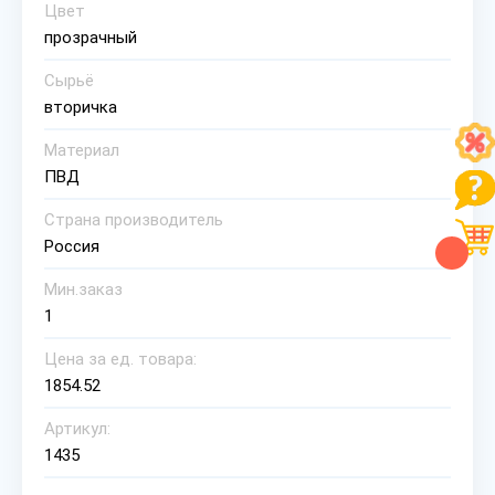
Цвет
прозрачный
Сырьё
вторичка
Материал
ПВД
Страна производитель
Россия
Мин.заказ
1
Цена за ед. товара:
1854.52
Артикул:
1435