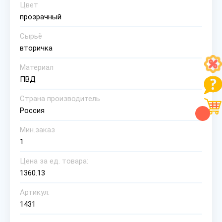
Цвет
прозрачный
Сырьё
вторичка
Материал
ПВД
Страна производитель
Россия
Мин.заказ
1
Цена за ед. товара:
1360.13
Артикул:
1431