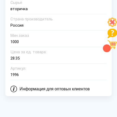
Сырьё
вторичка
Страна производитель
Россия
Мин.заказ
1000
Цена за ед. товара:
28.35
Артикул:
1996
Информация для оптовых клиентов