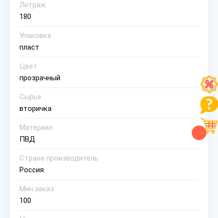
Литраж
180
Упаковка
пласт
Цвет
прозрачный
Сырьё
вторичка
Материал
ПВД
Страна производитель
Россия
Мин.заказ
100