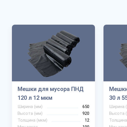
Мешки для мусора ПНД
Мешки
120 л 12 мкм
30 л 5
Ширина (мм)
650
Ширина 
Высота (мм)
920
Высота 
Толщина (мкм)
12
Толщина
Мин.заказ
100
Мин.зака