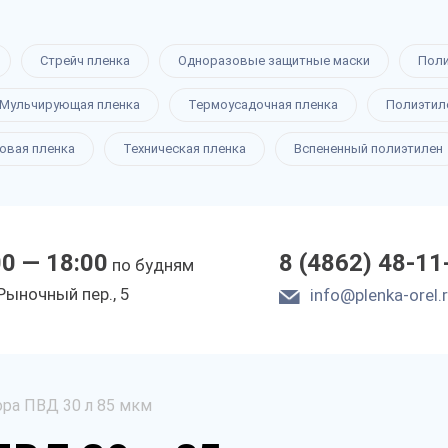
Стрейч пленка
Одноразовые защитные маски
Пол
Мульчирующая пленка
Термоусадочная пленка
Полиэтил
овая пленка
Техническая пленка
Вспененный полиэтилен
00 — 18:00
8 (4862) 48-11
по будням
Рыночный пер., 5
info@plenka-orel.
ра ПВД 30 л 85 мкм