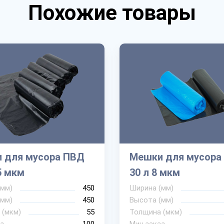
Похожие товары
 для мусора ПВД
Мешки для мусора
5 мкм
30 л 8 мкм
(мм)
450
Ширина (мм)
(мм)
450
Высота (мм)
 (мкм)
55
Толщина (мкм)
з
100
Мин.заказ