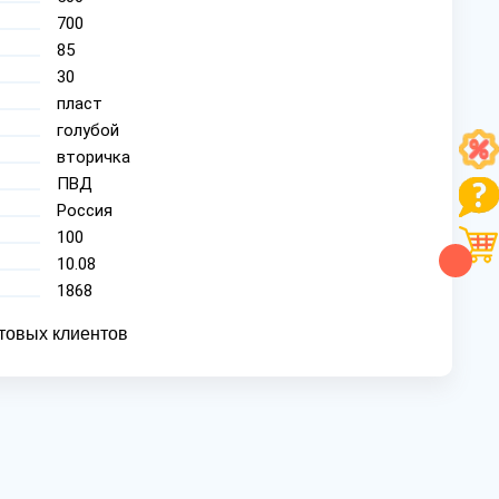
700
85
30
пласт
голубой
вторичка
ПВД
Россия
100
10.08
1868
товых клиентов