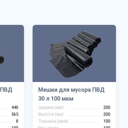
 ПВД
Мешки для мусора ПВД
30 л 100 мкм
440
Ширина (мм)
200
565
Высота (мм)
200
8
Толщина (мкм)
100
100
Мин.заказ
100