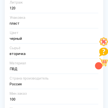
Литраж
120
Упаковка
пласт
Цвет
черный
Сырьё
вторичка
Материал
ПВД
Страна производитель
Россия
Мин.заказ
100