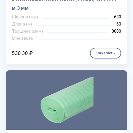
м 3 мм
Ширина (мм)
630
Длина (м)
60
Толщина (мкм)
3000
Мин.заказ
1
530.30 ₽
Заказать