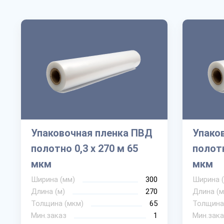
Упаковочная пленка ПВД
Упако
полотно 0,3 х 270 м 65
полотн
мкм
мкм
Ширина (мм)
300
Ширина 
Длина (м)
270
Длина (м
Толщина (мкм)
65
Толщина
Мин.заказ
1
Мин.зака