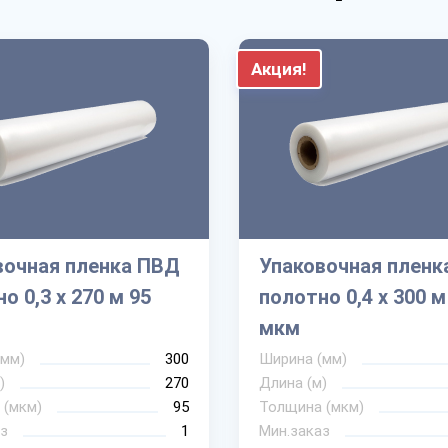
Акция!
вочная пленка ПВД
Упаковочная пленк
о 0,3 х 270 м 95
полотно 0,4 х 300 м
мкм
(мм)
300
Ширина (мм)
)
270
Длина (м)
 (мкм)
95
Толщина (мкм)
з
1
Мин.заказ