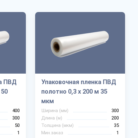
а ПВД
Упаковочная пленка ПВД
 50
полотно 0,3 х 200 м 35
мкм
400
Ширина (мм)
300
300
Длина (м)
200
50
Толщина (мкм)
35
1
Мин.заказ
1