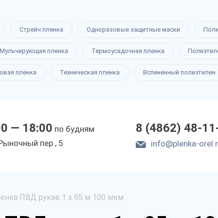
Стрейч пленка
Одноразовые защитные маски
Пол
Мульчирующая пленка
Термоусадочная пленка
Полиэтил
овая пленка
Техническая пленка
Вспененный полиэтилен
00 — 18:00
8 (4862) 48-11
по будням
Рыночный пер., 5
info@plenka-orel.
енка ПВД рукав 1 х 95 м 100 мкм