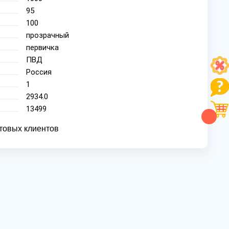
95
100
прозрачный
первичка
ПВД
Россия
1
2934.0
13499
товых клиентов