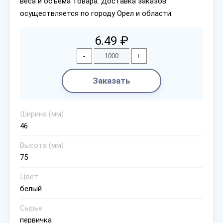
веса и объема товара. Доставка заказов
осуществляется по городу Орел и области.
6.49 ₽
-
+
Заказать
Ширина (мм)
46
Высота (мм)
75
Цвет
белый
Сырье
первичка