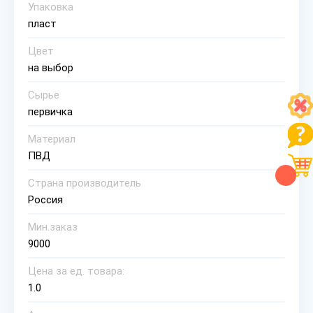
Упаковка
пласт
Цвет
на выбор
Сырье
первичка
Материал
ПВД
Страна производитель
Россия
Мин.заказ
9000
Цена за ед. товара:
1.0